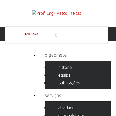
ENTRADA
PORTEFÓLIO
REABILITAÇÃO/HIGROTÉRMICA
o gabinete
história
equipa
publicações
serviços
atividades
especialidades