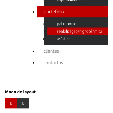
portefólio
património
reabilitação/higrotérmica
acústica
clientes
contactos
Modo de layout