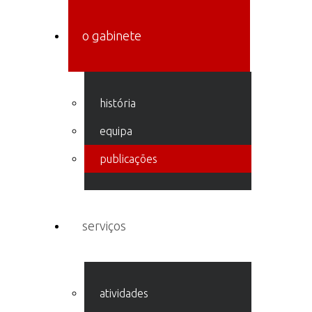
o gabinete
história
equipa
publicações
serviços
atividades