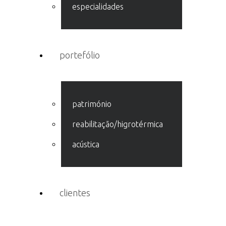
especialidades
portefólio
património
reabilitação/higrotérmica
acústica
clientes