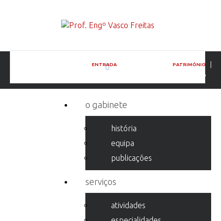
ENTRADA
PORTEFÓLIO
PATRIMÓNIO
PALÁCIO DO BUSSACO
o gabinete
história
equipa
publicações
serviços
atividades
especialidades