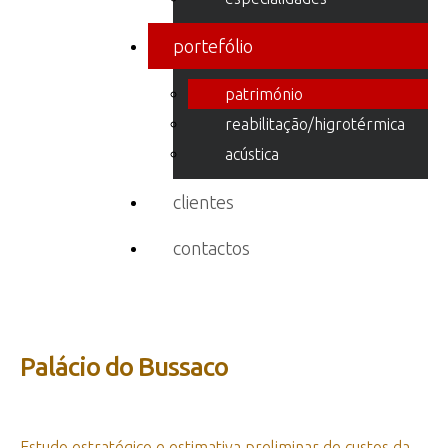
portefólio
património
reabilitação/higrotérmica
acústica
clientes
contactos
Palácio
do
Bussaco
Estudo estratégico e estimativa preliminar de custos da